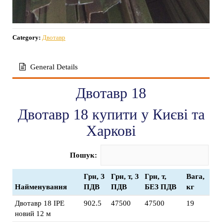
Category:
Двотавр
General Details
Двотавр 18
Двотавр 18 купити у Києві та
Харкові
Пошук:
Грн, З
Грн, т, З
Грн, т,
Вага,
Найменування
ПДВ
ПДВ
БЕЗ ПДВ
кг
Двотавр 18 IPE
902.5
47500
47500
19
новий 12 м