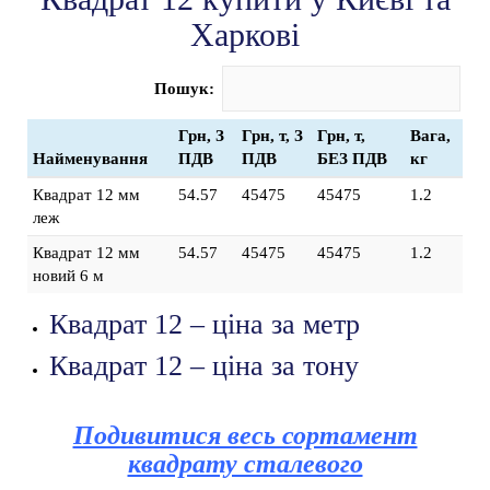
Харкові
Пошук:
Грн, З
Грн, т, З
Грн, т,
Вага,
Найменування
ПДВ
ПДВ
БЕЗ ПДВ
кг
Квадрат 12 мм
54.57
45475
45475
1.2
леж
Квадрат 12 мм
54.57
45475
45475
1.2
новий 6 м
Квадрат 12 – ціна за метр
Квадрат 12 – ціна за тону
Подивитися весь сортамент
квадрату сталевого