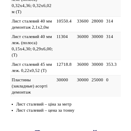
0,32х4,36; 0,32х6,02
м (Т)
Лист сталевий 40 мм
10550.4
33600
28000
314
демонтаж 2,1х2,0м
Лист сталевий 40 мм
11304
36000
30000
314
леж. (полоса)
0,15х4,30; 0,29х6,00;
(Т)
Лист сталевий 45 мм
12718.8
36000
30000
353.3
леж. 0,22х0,52 (Т)
Пластины
30000
30000
25000
0
(закладные) асорті
демонтаж
Лист сталевий – ціна за метр
Лист сталевий – цена за тонну