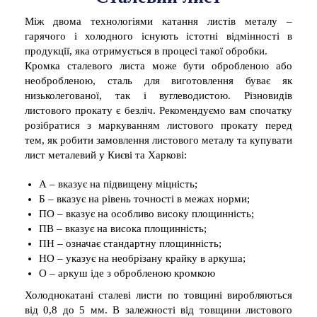
Між двома технологіями катання листів металу –
гарячого і холодного існують істотні відмінності в
продукції, яка отримується в процесі такої обробки.
Кромка сталевого листа може бути обробленою або
необробленою, сталь для виготовлення буває як
низьколегованої, так і вуглеводистою. Різновидів
листового прокату є безліч. Рекомендуємо вам спочатку
розібратися з маркуванням листового прокату перед
тем, як робити замовлення листового металу та купувати
лист металевий у Києві та Харкові:
А – вказує на підвищену міцність;
Б – вказує на рівень точності в межах норми;
ПО – вказує на особливо високу площинність;
ПВ – вказує на висока площинність;
ПН – означає стандартну площинність;
НО – указує на необрізану крайку в аркуша;
О – аркуш іде з обробленою кромкою
Холоднокатані сталеві листи по товщині виробляються
від 0,8 до 5 мм. В залежності від товщини листового