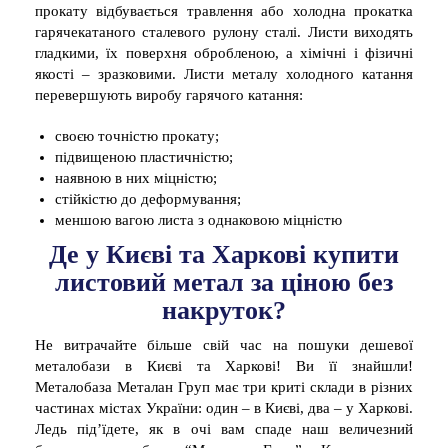
прокату відбувається травлення або холодна прокатка
гарячекатаного сталевого рулону сталі. Листи виходять
гладкими, їх поверхня обробленою, а хімічні і фізичні
якості – зразковими. Листи металу холодного катання
перевершують виробу гарячого катання:
своєю точністю прокату;
підвищеною пластичністю;
наявною в них міцністю;
стійкістю до деформування;
меншою вагою листа з однаковою міцністю
Де у Києві та Харкові купити
листовий метал за ціною без
накруток?
Не витрачайте більше свій час на пошуки дешевої
металобази в Києві та Харкові! Ви її знайшли!
Металобаза Металан Груп має три криті склади в різних
частинах містах України: один – в Києві, два – у Харкові.
Ледь під’їдете, як в очі вам спаде наш величезний