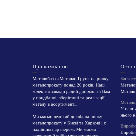
Про компанію
Остан
Металобаза «Металан Груп» на ринку
Застос
металопрокату понад 20 років. Наш
Металоп
колектив завжди радий допомогти Вам
Металоп
у придбанні, зберіганні та реалізації
Металоп
металу в асортименті.
У наш ч
нього н
Ми маємо великий досвід на ринку
металопрокату у Києві та Харкові і є
Виробн
надійним партнером. Ми маємо
Виробн
величезний вибір металопрокату