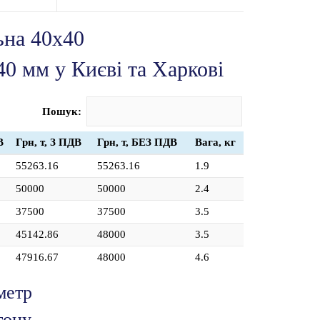
ьна 40х40
0 мм у Києві та Харкові
Пошук:
В
Грн, т, З ПДВ
Грн, т, БЕЗ ПДВ
Вага, кг
55263.16
55263.16
1.9
50000
50000
2.4
37500
37500
3.5
45142.86
48000
3.5
47916.67
48000
4.6
метр
тону