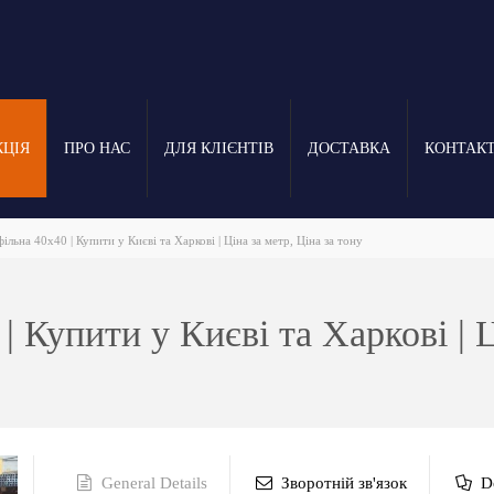
КЦІЯ
ПРО НАС
ДЛЯ КЛІЄНТІВ
ДОСТАВКА
КОНТАК
льна 40х40 | Купити у Києві та Харкові | Ціна за метр, Ціна за тону
 Купити у Києві та Харкові | Ц
General Details
Зворотній зв'язок
D