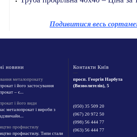
Подивитися весь сортаме
ні новини
Контакти Київ
ування металопрокату
просп. Георгія Нарбута
рокат і його застосування
(Визволителів), 5
рокат – є...
рокат і його види
(050) 35 509 20
ас металопрокат і вироби з
(067) 20 972 50
адзвичайн...
(098) 56 444 77
ицтво профнастилу
(063) 56 444 77
ицтво профнастилу. Типи стали