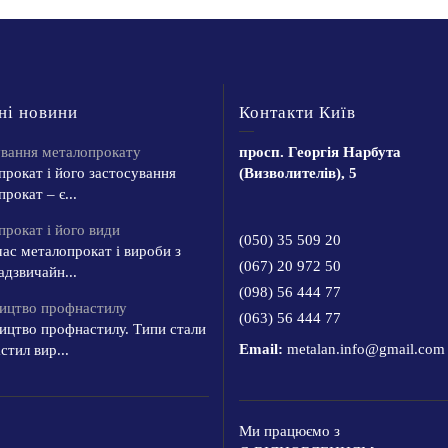
ні новини
Контакти Київ
ування металопрокату
просп. Георгія Нарбута
рокат і його застосування
(Визволителів), 5
рокат – є...
рокат і його види
(050) 35 509 20
ас металопрокат і вироби з
(067) 20 972 50
адзвичайн...
(098) 56 444 77
ицтво профнастилу
(063) 56 444 77
ицтво профнастилу. Типи стали
Email:
metalan.info@gmail.com
тил вир...
Ми працюємо з