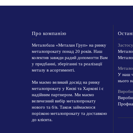
Про компанію
Остан
Металобаза «Металан Груп» на ринку
Застос
металопрокату понад 20 років. Наш
Металоп
колектив завжди радий допомогти Вам
Металоп
у придбанні, зберіганні та реалізації
Металоп
металу в асортименті.
У наш ч
нього н
Ми маємо великий досвід на ринку
металопрокату у Києві та Харкові і є
Виробн
надійним партнером. Ми маємо
Виробн
величезний вибір металопрокату
Профнас
нового та б/в. Також займаємося
порізкою металопрокату та доставкою
до клієнта.