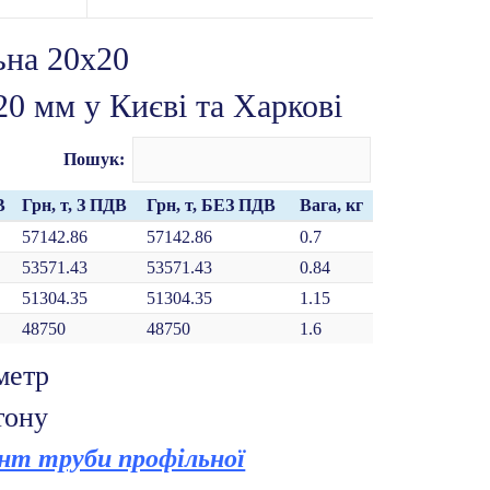
ьна 20х20
0 мм у Києві та Харкові
Пошук:
В
Грн, т, З ПДВ
Грн, т, БЕЗ ПДВ
Вага, кг
57142.86
57142.86
0.7
53571.43
53571.43
0.84
51304.35
51304.35
1.15
48750
48750
1.6
метр
тону
нт труби профільної