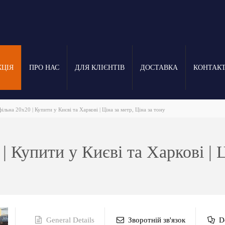
КЦІЯ
ПРО НАС
ДЛЯ КЛІЄНТІВ
ДОСТАВКА
КОНТАК
льна 20х20 | Купити у Києві та Харкові | Ціна за метр, Ціна за тону
 Купити у Києві та Харкові | Ц
General Details
Зворотній зв'язок
D