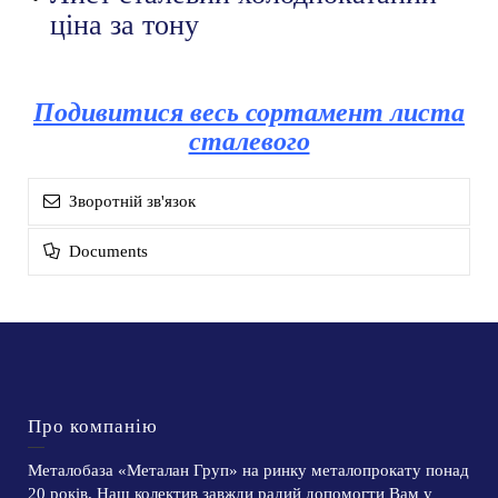
ціна за тону
Подивитися весь сортамент листа
сталевого
Зворотній зв'язок
Documents
Про компанію
Металобаза «Металан Груп» на ринку металопрокату понад
20 років. Наш колектив завжди радий допомогти Вам у