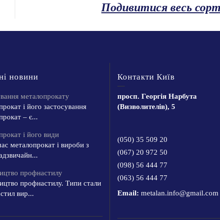
Подивитися весь сор
ні новини
Контакти Київ
ування металопрокату
просп. Георгія Нарбута
рокат і його застосування
(Визволителів), 5
рокат – є...
рокат і його види
(050) 35 509 20
ас металопрокат і вироби з
(067) 20 972 50
адзвичайн...
(098) 56 444 77
ицтво профнастилу
(063) 56 444 77
ицтво профнастилу. Типи стали
Email:
metalan.info@gmail.com
тил вир...