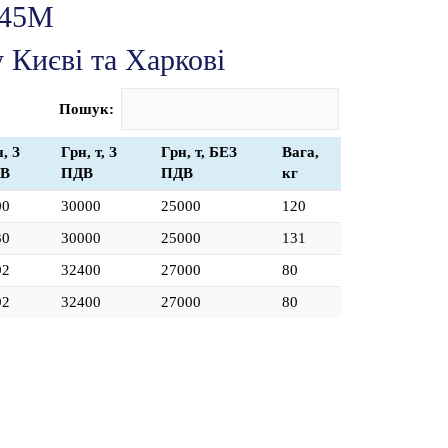
 45М
 Києві та Харкові
Пошук:
, З
Грн, т, З
Грн, т, БЕЗ
Вага,
В
ПДВ
ПДВ
кг
00
30000
25000
120
30
30000
25000
131
92
32400
27000
80
92
32400
27000
80