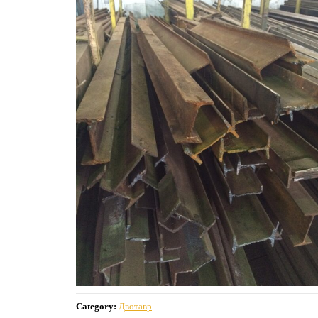
Category:
Двотавр