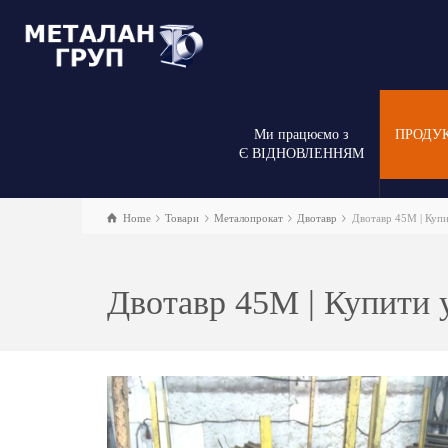
Ми працюємо з
ПРОДУ
Є ВІДНОВЛЕННЯМ
Home
Товари
Металопрокат
Двотавр
Двотавр 45М | Купит
Двотавр 45М | Купити у 