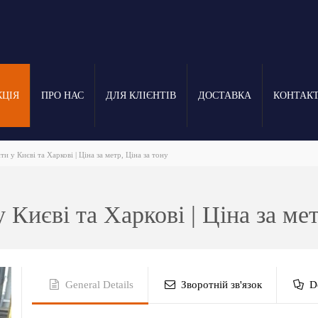
КЦІЯ
ПРО НАС
ДЛЯ КЛІЄНТІВ
ДОСТАВКА
КОНТАК
и у Києві та Харкові | Ціна за метр, Ціна за тону
Києві та Харкові | Ціна за мет
General Details
Зворотній зв'язок
D