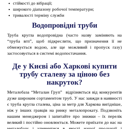
стійкості до вібрації;
широкого діапазону робочої температури;
тривалості терміну служби
Водопровідні труби
Труба кругла водопровідна (часто назву заміняють на
“труба вгп”, щоб підкреслити, що призначення її не
обмежується водою, але ще можливий і пропуск газу)
застосовується в системі водопостачання.
Де у Києві або Харкові купити
трубу сталеву за ціною без
накруток?
Металобаза “Металан Груп” відрізняється від конкурентів
дуже широким сортаментом труб. У нас завжди в наявності
є труба кругла сталева, ціна за метр для Харкова вигідніше,
ніж у інших гравців на ринку металопрокату. Подзвоніть
нашим менеджером і запитайте про знижки – їх перелік
великий і постійно оновлюється. Можете приїхати до нас на
металобазу і упевнитися в якості нашої продукції і