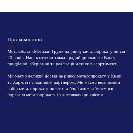
Про компанію
Металобаза «Металан Груп» на ринку металопрокату понад
20 років. Наш колектив завжди радий допомогти Вам у
придбанні, зберіганні та реалізації металу в асортименті.
Ми маємо великий досвід на ринку металопрокату у Києві
та Харкові і є надійним партнером. Ми маємо величезний
вибір металопрокату нового та б/в. Також займаємося
порізкою металопрокату та доставкою до клієнта.