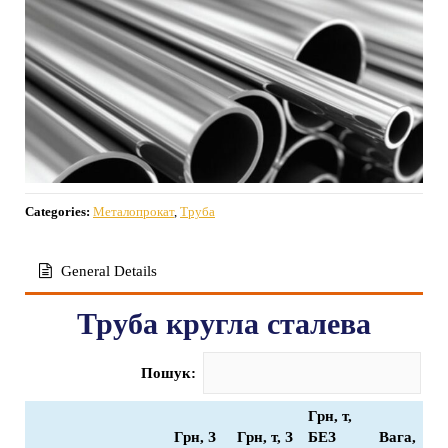
Categories:
Металопрокат
,
Труба
General Details
Труба кругла сталева
Пошук:
Грн, т,
Грн, З
Грн, т, З
БЕЗ
Вага,