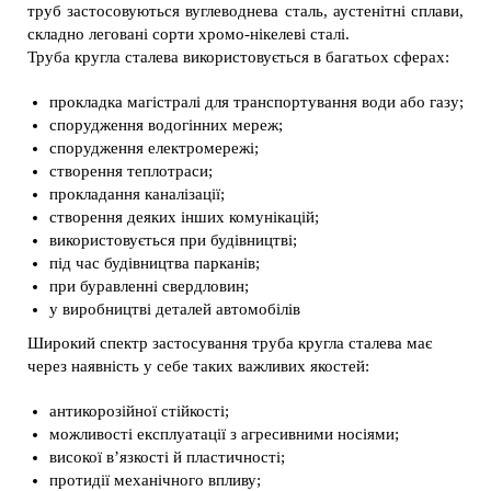
труб застосовуються вуглеводнева сталь, аустенітні сплави,
складно леговані сорти хромо-нікелеві сталі.
Труба кругла сталева використовується в багатьох сферах:
прокладка магістралі для транспортування води або газу;
спорудження водогінних мереж;
спорудження електромережі;
створення теплотраси;
прокладання каналізації;
створення деяких інших комунікацій;
використовується при будівництві;
під час будівництва парканів;
при буравленні свердловин;
у виробництві деталей автомобілів
Широкий спектр застосування труба кругла сталева має
через наявність у себе таких важливих якостей:
антикорозійної стійкості;
можливості експлуатації з агресивними носіями;
високої в’язкості й пластичності;
протидії механічного впливу;