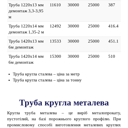
Труба 1220х13 мм
11610
30000
25000
387
демонтаж 3,3-3,95
м
Труба 1220х14 мм
12492
30000
25000
416.4
демонтаж 1,35-2 м
Труба 1420х13 мм
13533
30000
25000
451.1
6м демонтаж
Труба 1420х14 мм
15300
30000
25000
510
6м демонтаж
Труба кругла сталева – ціна за метр
Труба кругла сталева – ціна за тонну
Труба кругла металева
Кругла труба металева – це виріб металопрокату,
пустотілий, на базі порожнього круглого профілю. При
промисловому способі виготовлення металевих круглих