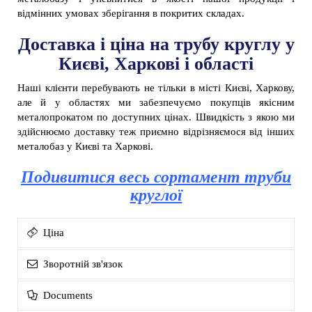
відмінних умовах зберігання в покритих складах.
Доставка і ціна на трубу круглу у
Києві, Харкові і області
Наші клієнти перебувають не тільки в місті Києві, Харкову,
але й у областях ми забезпечуємо покупців якісним
металопрокатом по доступних цінах. Швидкість з якою ми
здійснюємо доставку теж приємно відрізняємося від інших
металобаз у Києві та Харкові.
Подивитися весь сортамент труби
круглої
Ціна
Зворотній зв'язок
Documents