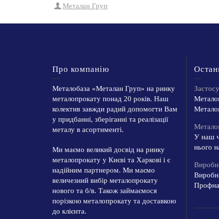
Металан Груп
Про компанію
Остан
Металобаза «Металан Груп» на ринку
Застос
металопрокату понад 20 років. Наш
Металоп
колектив завжди радий допомогти Вам
Металоп
у придбанні, зберіганні та реалізації
Металоп
металу в асортименті.
У наш ч
нього н
Ми маємо великий досвід на ринку
металопрокату у Києві та Харкові і є
Виробн
надійним партнером. Ми маємо
Виробн
величезний вибір металопрокату
Профнас
нового та б/в. Також займаємося
порізкою металопрокату та доставкою
до клієнта.