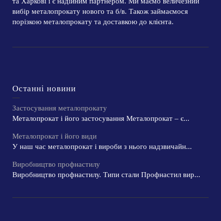
та Харкові і є надійним партнером. Ми маємо величезний
вибір металопрокату нового та б/в. Також займаємося
порізкою металопрокату та доставкою до клієнта.
Останні новини
Застосування металопрокату
Металопрокат і його застосування Металопрокат – є...
Металопрокат і його види
У наш час металопрокат і вироби з нього надзвичайн...
Виробництво профнастилу
Виробництво профнастилу. Типи стали Профнастил вир...