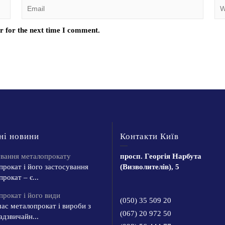
r for the next time I comment.
ні новини
Контакти Київ
ування металопрокату
просп. Георгія Нарбута
рокат і його застосування
(Визволителів), 5
рокат – є...
рокат і його види
(050) 35 509 20
ас металопрокат і вироби з
(067) 20 972 50
адзвичайн...