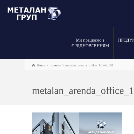
Ми працюємо з
ПРОДУ
Є ВІДНОВЛЕННЯМ
Home
Головна
metalan_arenda_office_1654x590
metalan_arenda_office_