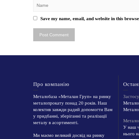
Save my name, email, and website in this browse
Про компанію
Остан
Металобаза «Металан Груп» на ринку
Застос
металопрокату понад 20 років. Наш
Металоп
колектив завжди радий допомогти Вам
Металоп
у придбанні, зберіганні та реалізації
Металоп
металу в асортименті.
У наш ч
нього н
Ми маємо великий досвід на ринку