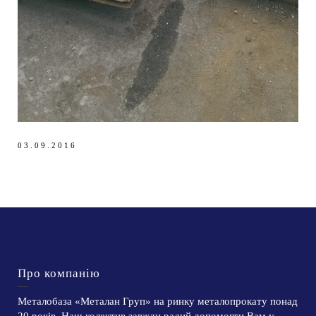
03.09.2016
Про компанію
Металобаза «Металан Груп» на ринку металопрокату понад
20 років. Наш колектив завжди радий допомогти Вам у