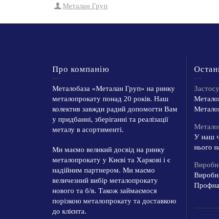
Металан Груп
Про компанію
Остан
Металобаза «Металан Груп» на ринку
Застос
металопрокату понад 20 років. Наш
Металоп
колектив завжди радий допомогти Вам
Металоп
у придбанні, зберіганні та реалізації
Металоп
металу в асортименті.
У наш ч
нього н
Ми маємо великий досвід на ринку
металопрокату у Києві та Харкові і є
Виробн
надійним партнером. Ми маємо
Виробн
величезний вибір металопрокату
Профнас
нового та б/в. Також займаємося
порізкою металопрокату та доставкою
до клієнта.