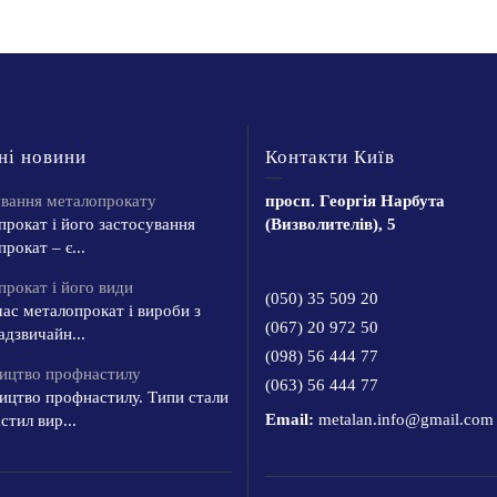
ні новини
Контакти Київ
ування металопрокату
просп. Георгія Нарбута
рокат і його застосування
(Визволителів), 5
рокат – є...
рокат і його види
(050) 35 509 20
ас металопрокат і вироби з
(067) 20 972 50
адзвичайн...
(098) 56 444 77
ицтво профнастилу
(063) 56 444 77
ицтво профнастилу. Типи стали
Email:
metalan.info@gmail.com
тил вир...